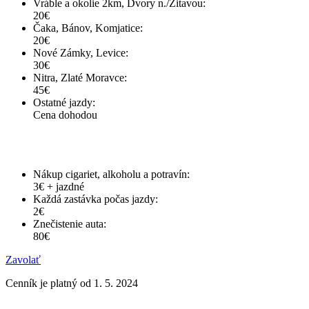
Vráble a okolie 2km, Dvory n./Žitavou:
20€
Čaka, Bánov, Komjatice:
20€
Nové Zámky, Levice:
30€
Nitra, Zlaté Moravce:
45€
Ostatné jazdy:
Cena dohodou
Ostatné:
Nákup cigariet, alkoholu a potravín:
3€ + jazdné
Každá zastávka počas jazdy:
2€
Znečistenie auta:
80€
Zavolať
Cenník je platný od 1. 5. 2024