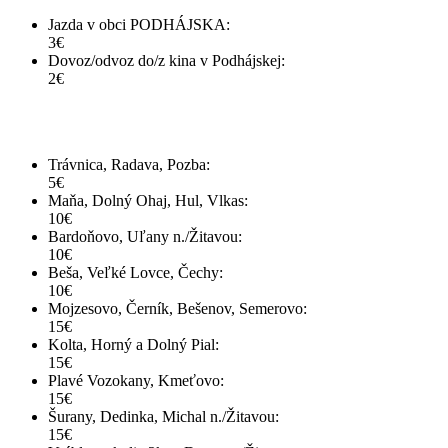
Jazda v obci PODHÁJSKA:
3€
Dovoz/odvoz do/z kina v Podhájskej:
2€
Cena jednosmernej jazdy mimo obce:
Trávnica, Radava, Pozba:
5€
Maňa, Dolný Ohaj, Hul, Vlkas:
10€
Bardoňovo, Uľany n./Žitavou:
10€
Beša, Veľké Lovce, Čechy:
10€
Mojzesovo, Černík, Bešenov, Semerovo:
15€
Kolta, Horný a Dolný Pial:
15€
Plavé Vozokany, Kmeťovo:
15€
Šurany, Dedinka, Michal n./Žitavou:
15€