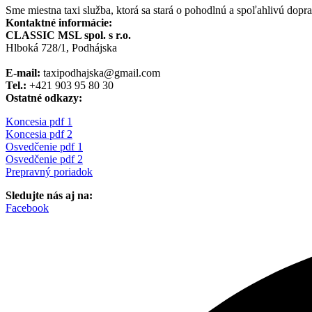
Sme miestna taxi služba, ktorá sa stará o pohodlnú a spoľahlivú dopr
Kontaktné informácie:
CLASSIC MSL spol. s r.o.
Hlboká 728/1, Podhájska
E-mail:
taxipodhajska@gmail.com
Tel.:
+421 903 95 80 30
Ostatné odkazy:
Koncesia pdf 1
Koncesia pdf 2
Osvedčenie pdf 1
Osvedčenie pdf 2
Prepravný poriadok
Sledujte nás aj na:
Facebook