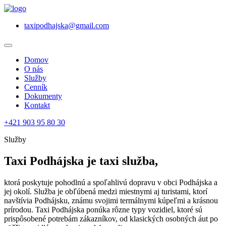
taxipodhajska@gmail.com
Domov
O nás
Služby
Cenník
Dokumenty
Kontakt
+421 903 95 80 30
Služby
Taxi Podhájska je taxi služba,
ktorá poskytuje pohodlnú a spoľahlivú dopravu v obci Podhájska a
jej okolí. Služba je obľúbená medzi miestnymi aj turistami, ktorí
navštívia Podhájsku, známu svojimi termálnymi kúpeľmi a krásnou
prírodou. Taxi Podhájska ponúka rôzne typy vozidiel, ktoré sú
prispôsobené potrebám zákazníkov, od klasických osobných áut po