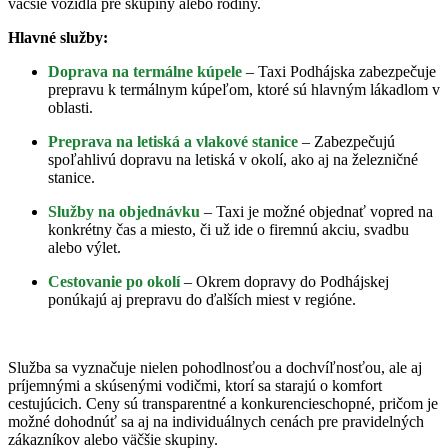
väčšie vozidlá pre skupiny alebo rodiny.
Hlavné služby:
Doprava na termálne kúpele
– Taxi Podhájska zabezpečuje
prepravu k termálnym kúpeľom, ktoré sú hlavným lákadlom v
oblasti.
Preprava na letiská a vlakové stanice
– Zabezpečujú
spoľahlivú dopravu na letiská v okolí, ako aj na železničné
stanice.
Služby na objednávku
– Taxi je možné objednať vopred na
konkrétny čas a miesto, či už ide o firemnú akciu, svadbu
alebo výlet.
Cestovanie po okolí
– Okrem dopravy do Podhájskej
ponúkajú aj prepravu do ďalších miest v regióne.
Služba sa vyznačuje nielen pohodlnosťou a dochvíľnosťou, ale aj
príjemnými a skúsenými vodičmi, ktorí sa starajú o komfort
cestujúcich. Ceny sú transparentné a konkurencieschopné, pričom je
možné dohodnúť sa aj na individuálnych cenách pre pravidelných
zákazníkov alebo väčšie skupiny.