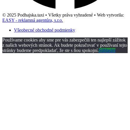
© 2025 Podhajska.taxi • Všetky práva vyhradené • Web vytvorila:
EASY - reklamná agentúra, s.r.o.
Všeobecné obchodné podmienky
Používame cookies aby sme pre vás zabezpečili ten najlepší zážitok
z našich webových stránok. Ak budete pokračovať v používaní tejto
stránky budeme predpokladať, že ste s ňou spokojní.
Súhlasím