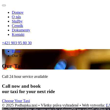
Domov
O nás
Služby
Cenník
Dokumenty
Kontakt
+421 903 95 80 30
Home
Our Taxi
Our Taxi
Call 24 hour service available
Call now and book
our taxi for your next ride
Choose Your Taxi
© 2025 Podhajska.taxi • Všetky práva vyhradené • Web vytvorila:
EA
Používame cookies aby sme pre vás zabezpečili ten najlepší zážitok 