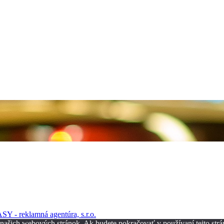
SY - reklamná agentúra, s.r.o.
z našich webových stránok. Ak budete pokračovať v používaní tejto str