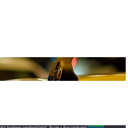
ánky budeme predpokladať, že ste s ňou spokojní.
Súhlasím